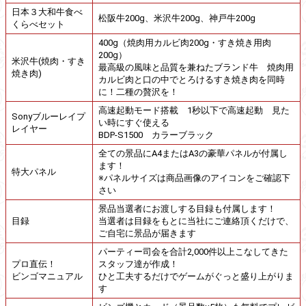
日本３大和牛食べ
松阪牛200g、米沢牛200g、神戸牛200g
くらべセット
400g（焼肉用カルビ肉200g・すき焼き用肉
200g）
米沢牛(焼肉・すき
最高級の風味と品質を兼ねたブランド牛 焼肉用
焼き肉)
カルビ肉と口の中でとろけるすき焼き肉を同時
に！二種の贅沢を！
高速起動モード搭載 1秒以下で高速起動 見た
Sonyブルーレイプ
い時にすぐ使える
レイヤー
BDP-S1500 カラーブラック
全ての景品にA4またはA3の豪華パネルが付属し
ます！
特大パネル
※パネルサイズは商品画像のアイコンをご確認下
さい
景品当選者にお渡しする目録も付属します！
目録
当選者は目録をもとに当社にご連絡頂くだけで、
ご自宅に景品が届きます
パーティー司会を合計2,000件以上こなしてきた
プロ直伝！
スタッフ達が作成！
ビンゴマニュアル
ひと工夫するだけでゲームがぐっと盛り上がりま
す