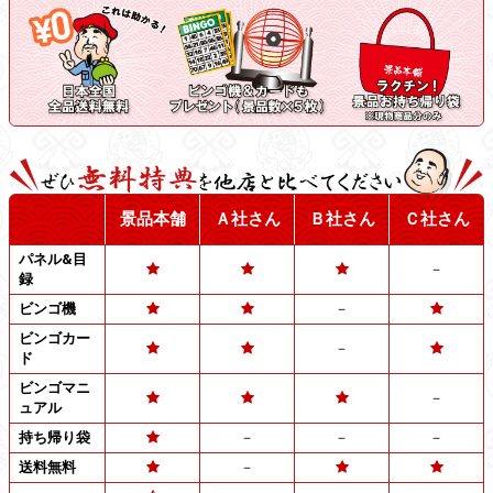
景品本舗
Ａ社さん
Ｂ社さん
Ｃ社さん
パネル&目
－
録
ビンゴ機
－
ビンゴカー
－
ド
ビンゴマニ
－
ュアル
持ち帰り袋
－
－
－
送料無料
－