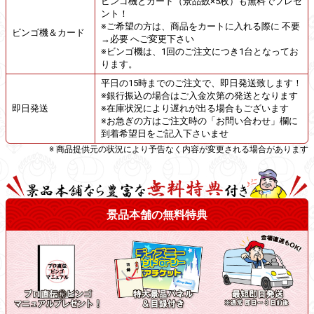
ビンゴ機とカード（景品数×5枚）も無料でプレゼ
ント！
※ご希望の方は、商品をカートに入れる際に 不要
ビンゴ機＆カード
→必要 へご変更下さい
※ビンゴ機は、1回のご注文につき1台となってお
ります。
平日の15時までのご注文で、即日発送致します！
※銀行振込の場合はご入金次第の発送となります
即日発送
※在庫状況により遅れが出る場合もございます
※お急ぎの方はご注文時の「お問い合わせ」欄に
到着希望日をご記入下さいませ
※ 商品提供元の状況により予告なく内容が変更される場合があります
景品本舗の無料特典