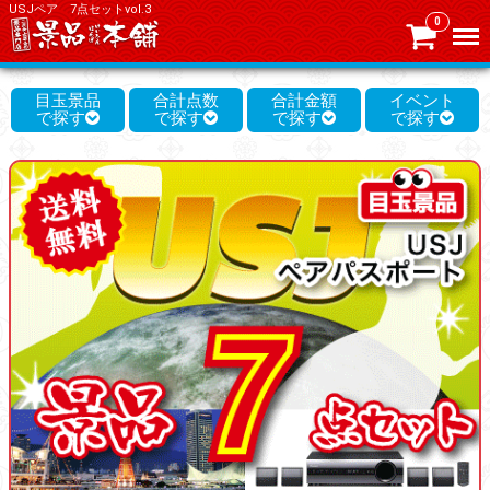
USJペア 7点セットvol.3
0
Menu
目玉景品
合計点数
合計金額
イベント