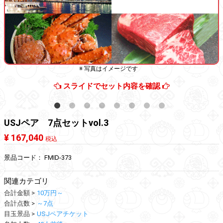
※ 写真はイメージです
スライドでセット内容を確認
USJペア 7点セットvol.3
¥ 167,040
税込
景品コード：
FMID-373
関連カテゴリ
合計金額
10万円～
合計点数
～7点
目玉景品
USJペアチケット