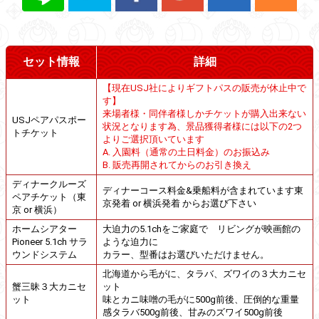
セット情報
詳細
【現在USJ社によりギフトパスの販売が休止中で
す】
来場者様・同伴者様しかチケットが購入出来ない
USJペアパスポー
状況となります為、景品獲得者様には以下の2つ
トチケット
よりご選択頂いています
A. 入園料（通常の土日料金）のお振込み
B. 販売再開されてからのお引き換え
ディナークルーズ
ディナーコース料金&乗船料が含まれています東
ペアチケット（東
京発着 or 横浜発着 からお選び下さい
京 or 横浜）
ホームシアター
大迫力の5.1chをご家庭で リビングが映画館の
Pioneer 5.1ch サラ
ような迫力に
ウンドシステム
カラー、型番はお選びいただけません。
北海道から毛がに、タラバ、ズワイの３大カニセ
蟹三昧３大カニセ
ット
ット
味とカニ味噌の毛がに500g前後、圧倒的な重量
感タラバ500g前後、甘みのズワイ500g前後