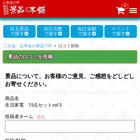
お客様の声
0
Menu
目玉景品
合計点数
合計金額
イベント
二次会・忘年会の景品TOP
口コミ投稿
景品の口コミを投稿
景品について、お客様のご意見、ご感想をどしどし
お寄せください。
商品名
生活家電 15点セットvol.5
投稿者ネーム
必須