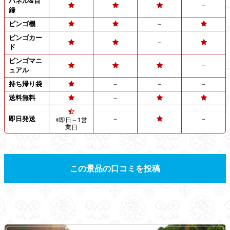
パネル&目
－
録
ビンゴ機
－
ビンゴカー
－
ド
ビンゴマニ
－
ュアル
持ち帰り袋
－
－
－
送料無料
－
即日発送
－
－
※即日～1営
業日
この景品の口コミを投稿