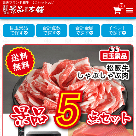
高級ブランド和牛 5点セットvol.1
0
Menu
目玉景品
合計点数
合計金額
イベント