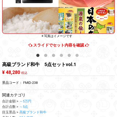
※ 写真はイメージです
スライドでセット内容を確認
高級ブランド和牛 5点セットvol.1
¥ 48,280
税込
景品コード：
FMID-238
関連カテゴリ
合計金額
～5万円
合計点数
～5点
目玉景品
高級ブランド和牛