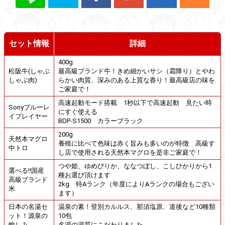
セット情報
詳細
400g
松阪牛(しゃぶ
最高級ブランド牛！きめ細かいサシ（霜降り）とやわ
しゃぶ肉)
らかい肉質、深みのある上質な香り！最高級店の味を
ご家庭で！
高速起動モード搭載 1秒以下で高速起動 見たい時
Sonyブルーレ
にすぐ使える
イプレイヤー
BDP-S1500 カラーブラック
200g
天然本マグロ
養殖に比べて色味は赤く旨みも多いのが特徴 高級す
中トロ
し店で使用される天然本マグロを是非ご家庭で！
つや姫、ゆめぴりか、ななつぼし、こしひかりから1
選べる!!国産
種お選び頂けます
高級ブランド
2kg 特Aランク（年度によりAランクの場合もござい
米
ます）
日本の名湯セ
温泉の素！登別カルルス、那須塩原、道後など10種類
ット！源泉の
10包
愉しみ
名湯の湯質にこだわりました