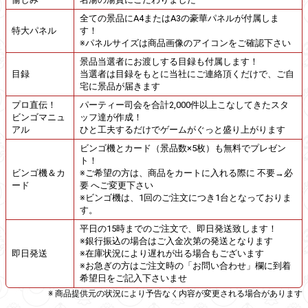
全ての景品にA4またはA3の豪華パネルが付属しま
特大パネル
す！
※パネルサイズは商品画像のアイコンをご確認下さい
景品当選者にお渡しする目録も付属します！
目録
当選者は目録をもとに当社にご連絡頂くだけで、ご自
宅に景品が届きます
プロ直伝！
パーティー司会を合計2,000件以上こなしてきたスタ
ビンゴマニュ
ッフ達が作成！
アル
ひと工夫するだけでゲームがぐっと盛り上がります
ビンゴ機とカード（景品数×5枚）も無料でプレゼン
ト！
ビンゴ機＆カ
※ご希望の方は、商品をカートに入れる際に 不要→必
ード
要 へご変更下さい
※ビンゴ機は、1回のご注文につき1台となっておりま
す。
平日の15時までのご注文で、即日発送致します！
※銀行振込の場合はご入金次第の発送となります
即日発送
※在庫状況により遅れが出る場合もございます
※お急ぎの方はご注文時の「お問い合わせ」欄に到着
希望日をご記入下さいませ
※ 商品提供元の状況により予告なく内容が変更される場合があります