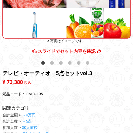
※ 写真はイメージです
スライドでセット内容を確認
テレビ・オーティオ 5点セットvol.3
¥ 73,380
税込
景品コード：
FMID-195
関連カテゴリ
合計金額
～8万円
合計点数
～5点
参加人数
30人前後