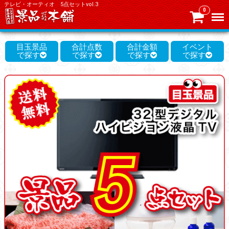
テレビ・オーティオ 5点セットvol.3
0
Menu
目玉景品
合計点数
合計金額
イベント