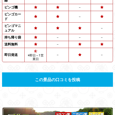
録
ビンゴ機
－
ビンゴカー
－
ド
ビンゴマニ
－
ュアル
持ち帰り袋
－
－
－
送料無料
－
即日発送
－
－
※即日～1営
業日
この景品の口コミを投稿