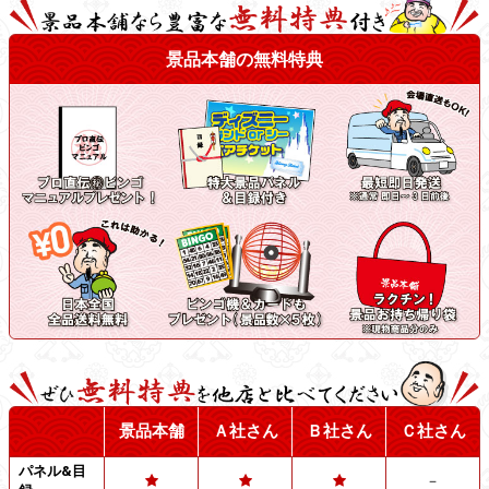
景品本舗の無料特典
景品本舗
Ａ社さん
Ｂ社さん
Ｃ社さん
パネル&目
－