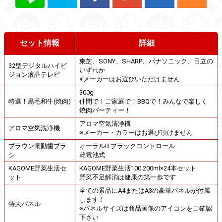
セット情報
詳細
東芝、SONY、SHARP、パナソニック、日立の
32型デジタルハイビ
いずれか
ジョン液晶テレビ
※メーカーはお選びいただけません
300g
特選！黒毛和牛(焼肉)
仲間で！ご家庭で！BBQで！みんなで楽しく
焼肉パーティー！
アロマ空気清浄機
アロマ空気洗浄機
※メーカー・カラーはお選び頂けません
ブラウン電動歯ブラ
オーラルB プラックコントロール
シ
乾電池式
KAGOME野菜生活セ
KAGOME野菜生活100 200ml×24本セット
ット
野菜不足解消は健康の第一歩です
全ての景品にA4またはA3の豪華パネルが付属
します！
特大パネル
※パネルサイズは商品画像のアイコンをご確認
下さい