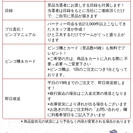
景品当選者にお渡しする目録も付属します！
目録
当選者は目録をもとに当社にご連絡頂くだけ
で、ご自宅に景品が届きます
パーティー司会を合計2,000件以上こなしてき
プロ直伝！
たスタッフ達が作成！
ビンゴマニュアル
ひと工夫するだけでゲームがぐっと盛り上が
ります
ビンゴ機とカード（景品数×5枚）も無料でプ
レゼント！
※ご希望の方は、商品をカートに入れる際に 不
ビンゴ機＆カード
要→必要 へご変更下さい
※ビンゴ機は、1回のご注文につき1台となって
おります。
平日の15時までのご注文で、即日発送致しま
す！
※銀行振込の場合はご入金次第の発送となりま
即日発送
す
※在庫状況により遅れが出る場合もございます
※お急ぎの方はご注文時の「お問い合わせ」欄
に到着希望日をご記入下さいませ
※ 商品提供元の状況により予告なく内容が変更される場合があります