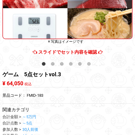
※ 写真はイメージです
スライドでセット内容を確認
ゲーム 5点セットvol.3
¥ 64,050
税込
景品コード：
FMID-183
関連カテゴリ
合計金額
～5万円
合計点数
～5点
参加人数
30人前後