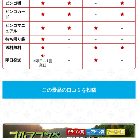
ビンゴ機
－
ビンゴカー
－
ド
ビンゴマニ
－
ュアル
持ち帰り袋
－
－
－
送料無料
－
即日発送
－
－
※即日～1営
業日
この景品の口コミを投稿