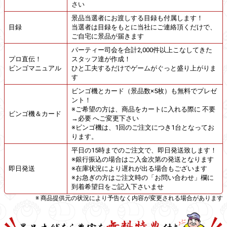
さい
景品当選者にお渡しする目録も付属します！
目録
当選者は目録をもとに当社にご連絡頂くだけで、
ご自宅に景品が届きます
パーティー司会を合計2,000件以上こなしてきた
プロ直伝！
スタッフ達が作成！
ビンゴマニュアル
ひと工夫するだけでゲームがぐっと盛り上がりま
す
ビンゴ機とカード（景品数×5枚）も無料でプレゼ
ント！
※ご希望の方は、商品をカートに入れる際に 不要
ビンゴ機＆カード
→必要 へご変更下さい
※ビンゴ機は、1回のご注文につき1台となってお
ります。
平日の15時までのご注文で、即日発送致します！
※銀行振込の場合はご入金次第の発送となります
即日発送
※在庫状況により遅れが出る場合もございます
※お急ぎの方はご注文時の「お問い合わせ」欄に
到着希望日をご記入下さいませ
※ 商品提供元の状況により予告なく内容が変更される場合があります