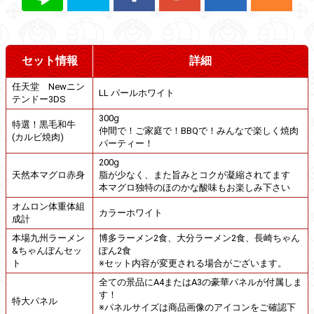
セット情報
詳細
任天堂 Newニン
LL パールホワイト
テンドー3DS
300g
特選！黒毛和牛
仲間で！ご家庭で！BBQで！みんなで楽しく焼肉
(カルビ焼肉)
パーティー！
200g
天然本マグロ赤身
脂が少なく、また旨みとコクが凝縮されてます
本マグロ独特のほのかな酸味もお楽しみ下さい
オムロン体重体組
カラーホワイト
成計
本場九州ラーメン
博多ラーメン2食、大分ラーメン2食、長崎ちゃん
&ちゃんぽんセッ
ぽん2食
ト
※セット内容が変更される場合がございます。
全ての景品にA4またはA3の豪華パネルが付属しま
す！
特大パネル
※パネルサイズは商品画像のアイコンをご確認下