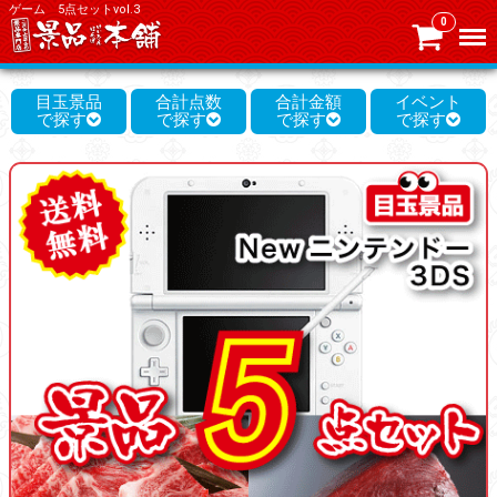
ゲーム 5点セットvol.3
0
Menu
目玉景品
合計点数
合計金額
イベント