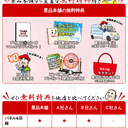
景品本舗の無料特典
景品本舗
Ａ社さん
Ｂ社さん
Ｃ社さん
パネル&目
－
録