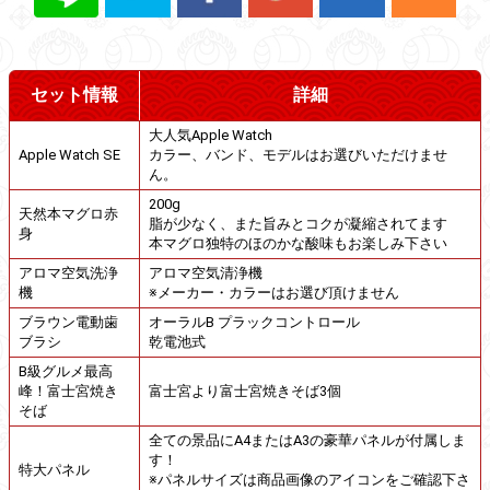
セット情報
詳細
大人気Apple Watch
Apple Watch SE
カラー、バンド、モデルはお選びいただけませ
ん。
200g
天然本マグロ赤
脂が少なく、また旨みとコクが凝縮されてます
身
本マグロ独特のほのかな酸味もお楽しみ下さい
アロマ空気洗浄
アロマ空気清浄機
機
※メーカー・カラーはお選び頂けません
ブラウン電動歯
オーラルB プラックコントロール
ブラシ
乾電池式
B級グルメ最高
峰！富士宮焼き
富士宮より富士宮焼きそば3個
そば
全ての景品にA4またはA3の豪華パネルが付属しま
す！
特大パネル
※パネルサイズは商品画像のアイコンをご確認下さ