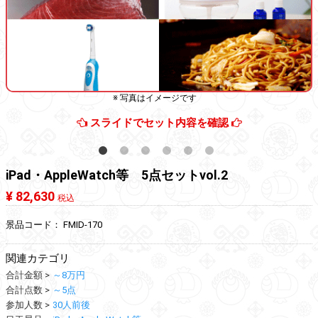
※ 写真はイメージです
スライドでセット内容を確認
iPad・AppleWatch等 5点セットvol.2
¥ 82,630
税込
景品コード：
FMID-170
関連カテゴリ
合計金額
～8万円
合計点数
～5点
参加人数
30人前後