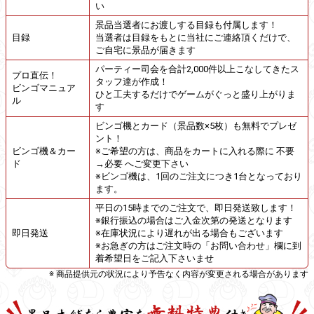
い
景品当選者にお渡しする目録も付属します！
目録
当選者は目録をもとに当社にご連絡頂くだけで、
ご自宅に景品が届きます
パーティー司会を合計2,000件以上こなしてきたス
プロ直伝！
タッフ達が作成！
ビンゴマニュア
ひと工夫するだけでゲームがぐっと盛り上がりま
ル
す
ビンゴ機とカード（景品数×5枚）も無料でプレゼ
ント！
ビンゴ機＆カー
※ご希望の方は、商品をカートに入れる際に 不要
ド
→必要 へご変更下さい
※ビンゴ機は、1回のご注文につき1台となっており
ます。
平日の15時までのご注文で、即日発送致します！
※銀行振込の場合はご入金次第の発送となります
即日発送
※在庫状況により遅れが出る場合もございます
※お急ぎの方はご注文時の「お問い合わせ」欄に到
着希望日をご記入下さいませ
※ 商品提供元の状況により予告なく内容が変更される場合があります