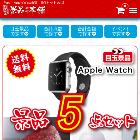
iPad・AppleWatch等 5点セットvol.2
0
Menu
目玉景品
合計点数
合計金額
イベント