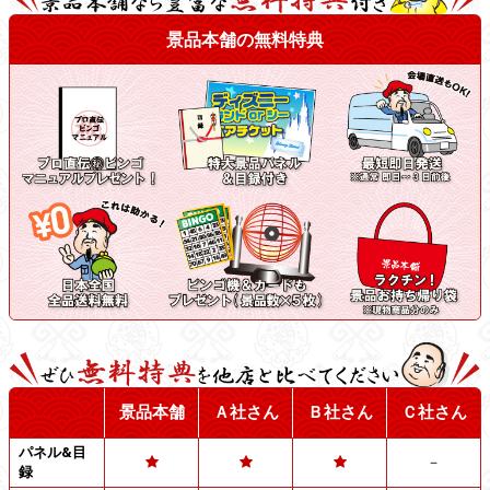
景品本舗の無料特典
景品本舗
Ａ社さん
Ｂ社さん
Ｃ社さん
パネル&目
－
録