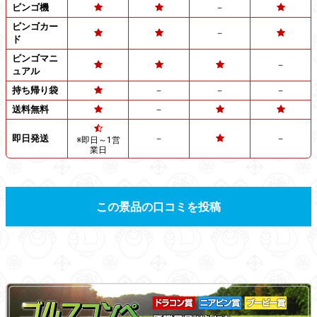
ビンゴ機
－
ビンゴカー
－
ド
ビンゴマニ
－
ュアル
持ち帰り袋
－
－
－
送料無料
－
即日発送
－
－
※即日～1営
業日
この景品の口コミを投稿