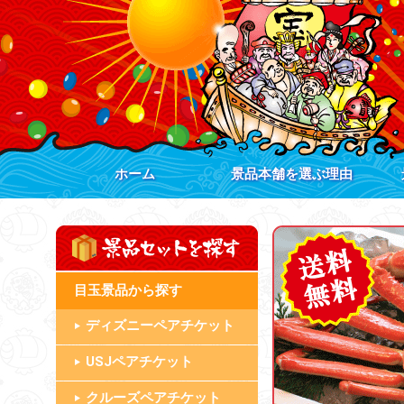
ホーム
景品本舗を選ぶ理由
目玉景品
ディズニーペアチケット
USJペアチケット
クルーズペアチケット