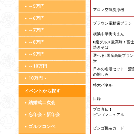
～5万円
アロマ空気洗浄機
～6万円
ブラウン電動歯ブラシ
～7万円
横浜中華街肉まん
～8万円
B級グルメ最高峰！富
焼きそば
～9万円
選べる!!国産高級ブラ
米
～10万円
日本の名湯セット！源
の愉しみ
10万円～
特大パネル
イベント
目録
結婚式二次会
プロ直伝！
忘年会・新年会
ビンゴマニュアル
ゴルフコンペ
ビンゴ機＆カード