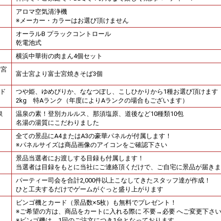
アロマ空気清浄機
※メーカー・カラーはお選び頂けません
オーラルB プラックコントロール
乾電池式
横浜中華街の肉まん4個セット
士宮
富士宮より富士宮焼きそば3個
ンド
つや姫、ゆめぴりか、ななつぼし、こしひかりから1種お選び頂けます
2kg 特Aランク（年度によりAランクの場合もございます）
泉
温泉の素！登別カルルス、那須塩原、道後など10種類10包
名湯の湯質にこだわりました
全ての景品にA4またはA3の豪華パネルが付属します！
※パネルサイズは商品画像のアイコンをご確認下さい
景品当選者にお渡しする目録も付属します！
当選者は目録をもとに当社にご連絡頂くだけで、ご自宅に景品が届きま
パーティー司会を合計2,000件以上こなしてきたスタッフ達が作成！
ひと工夫するだけでゲームがぐっと盛り上がります
ビンゴ機とカード（景品数×5枚）も無料でプレゼント！
※ご希望の方は、商品をカートに入れる際に 不要→必要 へご変更下さ
※ビンゴ機は、1回のご注文につき1台となっております。