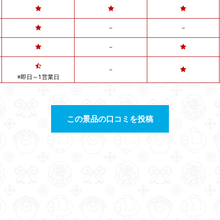
－
－
－
－
※即日～1営業日
この景品の口コミを投稿