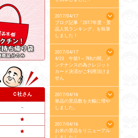
2017/04/17
ブログ記事「2017年度・景
品人気ランキング」を執筆
しました！
2017/04/17
4/23 午前1～7時の間、メ
ンテナンスの為クレジット
カード決済がご利用頂けま
せん
Ｃ社さん
2017/04/16
単品の景品数を大幅に増や
しました。
－
2017/04/16
お米の景品をリニューアル
しました！