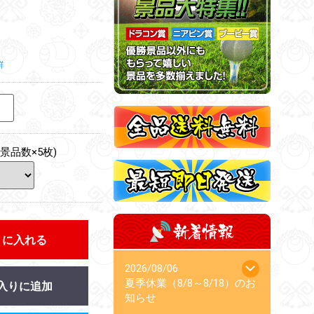
鮮
景品数×5枚)
トに入れる
2026/08/06
夏季休業（8/8～8/18）のお
入りに追加
知らせ