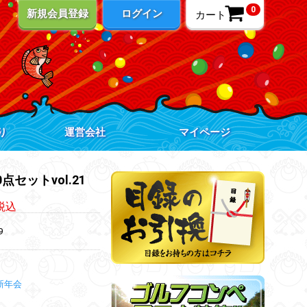
0
新規会員登録
ログイン
カート
り
運営会社
マイページ
セットvol.21
税込
9
新年会