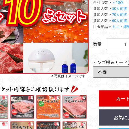
合計点数
～10点
参加人数
50人前後
参加人数
70人前後
参加人数
60人前後
目玉景品
カニ・海
数量
ビンゴ機＆カード(
※ 写真はイメージです
カー
お気に