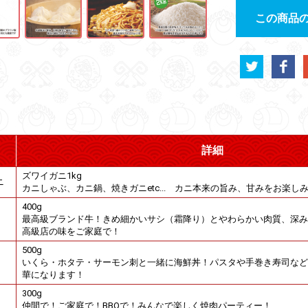
この商品
詳細
ズワイガニ1kg
ニ
カニしゃぶ、カニ鍋、焼きガニetc... カニ本来の旨み、甘みをお楽し
400g
最高級ブランド牛！きめ細かいサシ（霜降り）とやわらかい肉質、深み
高級店の味をご家庭で！
500g
いくら・ホタテ・サーモン刺と一緒に海鮮丼！パスタや手巻き寿司など
華になります！
300g
仲間で！ご家庭で！BBQで！みんなで楽しく焼肉パーティー！