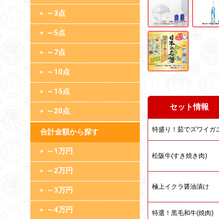
～3点
～5点
～7点
～10点
～15点
セット情報
～20点
特盛り！茹でズワイガ
合計金額
～1万円
松阪牛(すき焼き肉)
～2万円
極上イクラ醤油漬け
～3万円
～4万円
特選！黒毛和牛(焼肉)