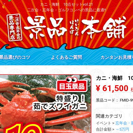
カニ・海鮮 10点セットvol.21
二次会・忘年会・ゴルフコンペの景品に最適!!
景品選びのコツ
よくあるご質問
カンタンお見積
カニ・海鮮 10点
¥ 61,500
景品コード：
FMID-9
関連カテゴリ
イベント
忘年会・
合計金額
～5万円