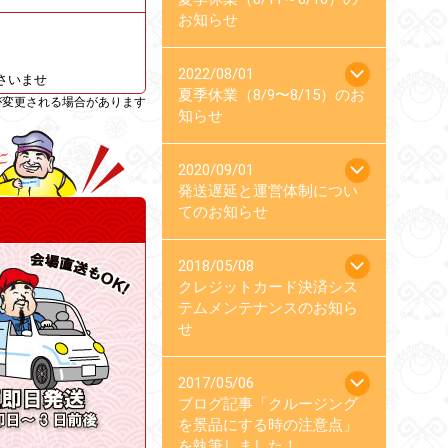
お知らせ
2022/08/01
さいませ
夏季休業（8/9〜8/15）のお
が変更される場合があります
知らせ
2020/09/01
発送遅延と運営体制につい
てのお知らせ
2018/05/08
クレジットカード決済シス
テムメンテナンスのお知ら
せ
2017/05/06
ブログ記事「クルージング
を景品にする時の注意点」
を執筆しました！