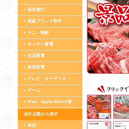
温泉旅行
高級ブランド和牛
カニ・海鮮
キッチン家電
生活家電
美容家電
テレビ・オーディオ
ゲーム
iPad・Apple Watch等
合計点数
単品